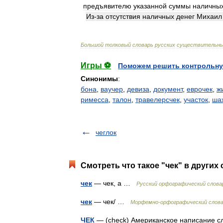
предъявителю
указанной
суммы
наличны
Из
-
за
отсутствия
наличных
денег
Михаил
Большой
толковый
словарь
русских
существительн
Игры ⚽
Поможем решить контрольну
Синонимы
:
бона
,
ваучер
,
девиза
,
документ
,
еврочек
,
ж
римесса
,
талон
,
травелерсчек
,
участок
,
ша
чеглок
Смотреть что такое "чек" в других
чек
— чек, а …
Русский орфографический слова
чек
— чек/ …
Морфемно-орфографический слов
ЧЕК
— (check) Американское написание сл