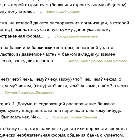
 в которой открыт счет (банку или строительному обществу)
анному получателю… …
Финансовый словарь
ма, на которой даются распоряжения организации, в которой
еству), выплатить указанную сумму денег указанному
пространенная форма… …
Словарь бизнес-терминов
ка на банки или банкирские конторы, по которой уплата
ельство, выдаваемое частным банком вкладчику, взамен
ых слов, вошедших в состав… …
Словарь иностранных слов русского
ет) чего? чека, чему? чеку, (вижу) что? чек, чем? чеком, о
ов, чему? чекам, (вижу) что? чеки, чем? чеками, о чём? о чеках
 …
Толковый словарь Дмитриева
heque). 1. Документ, содержащий распоряжение банку от
иную сумму предъявителю или перечислить ее кому нибудь.
.). Выписать чек. Чек… …
Толковый словарь Ушакова
а банку выплатить наличные деньги или перевести средства
идически необязательная форма общения банка с клиентом.