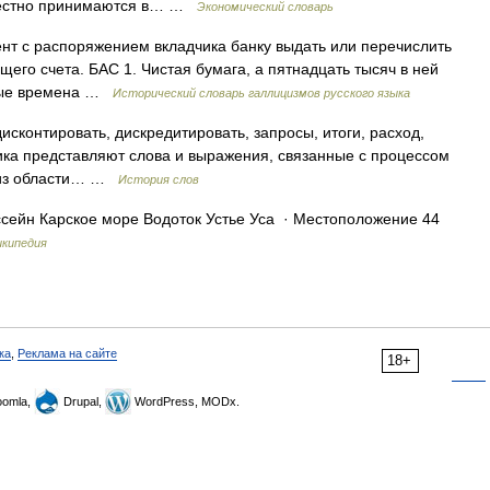
еместно принимаются в… …
Экономический словарь
мент с распоряжением вкладчика банку выдать или перечислить
его счета. БАС 1. Чистая бумага, а пятнадцать тысяч в ней
Новые времена …
Исторический словарь галлицизмов русского языка
дисконтировать, дискредитировать, запросы, итоги, расход,
рика представляют слова и выражения, связанные с процессом
и из области… …
История слов
сейн Карское море Водоток Устье Уса · Местоположение 44
икипедия
ка
,
Реклама на сайте
18+
omla,
Drupal,
WordPress, MODx.