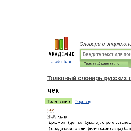
Словари и энциклоп
academic.ru
Толковый словарь русских существительных
Толковый словарь русских
чек
Толкование
Перевод
чек
ЧЕК
, -
а
,
м
Документ
(
ценная
бумага
),
строго
устано
(
юридического
или
физического
лица
)
бан