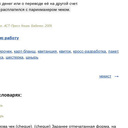
х
денег
или
о
переводе
её
на
другой
счет
.
расплатился
с
парихмахером
чеком
.
ых
.
АСТ
-
Пресс
Книга
.
Бабенко
.
2009
.
ю работу
ирочек
,
карт-бланш
,
квитанция
,
квиток
,
кросс-разработка
,
пакет
,
ха
,
шестерка
,
шнырь
чекист
 словарях:
рь
арь
ова чек (cheque). (cheque) Заранее отпечатанная форма, на