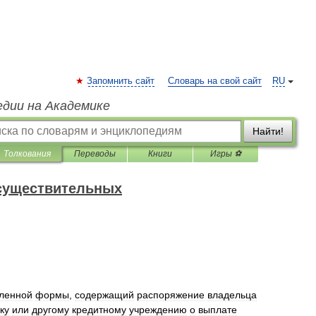
Запомнить сайт
Словарь на свой сайт
RU
едии на Академике
Найти!
Толкования
Переводы
Книги
Игры ⚽
 существительных
вленной
формы
,
содержащий
распоряжение
владельца
ку
или
другому
кредитному
учреждению
о
выплате