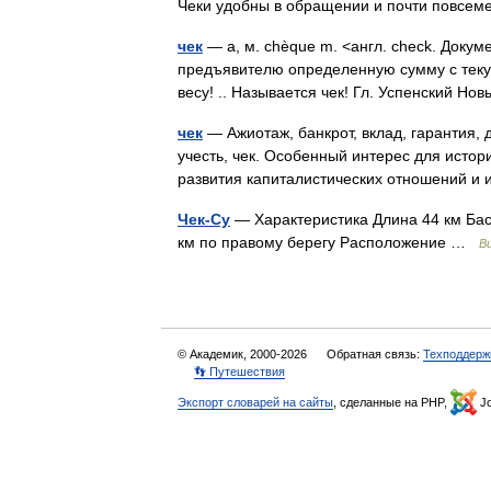
Чеки удобны в обращении и почти повс
чек
— а, м. chèque m. <англ. check. Доку
предъявителю определенную сумму с текущ
весу! .. Называется чек! Гл. Успенский 
чек
— Ажиотаж, банкрот, вклад, гарантия, 
учесть, чек. Особенный интерес для исто
развития капиталистических отношений 
Чек-Су
— Характеристика Длина 44 км Бас
км по правому берегу Расположение …
В
© Академик, 2000-2026
Обратная связь:
Техподдерж
👣 Путешествия
Экспорт словарей на сайты
, сделанные на PHP,
Jo