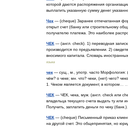
которой даются распоряжения организации,
выплатить указанную сумму денег указ
Чек
— (cheque) Заранее отпечатанная фор
открыт счет (банку или строительному общ
получателю платежа. Это наиболее рас
ЧЕК
— (англ. check). 1) переводная запис
производится по предъявлении. 2) свидет
вносимого капитала. Словарь иностранн
языка
чек
— сущ., м., употр. часто Морфология: (н
чём? о чеке; мн. что? чеки, (нет) чего? чек
1. Чеком является документ, в котором…
ЧЕК
— ЧЕК, чека, муж. (англ. check или c
владельца текущего счета выдать ту или 
Получить, заплатить деньги по чеку (банк
ЧЕК
— (cheque) Письменный приказ клиент
на другой счет. Это общепринятая, но юр